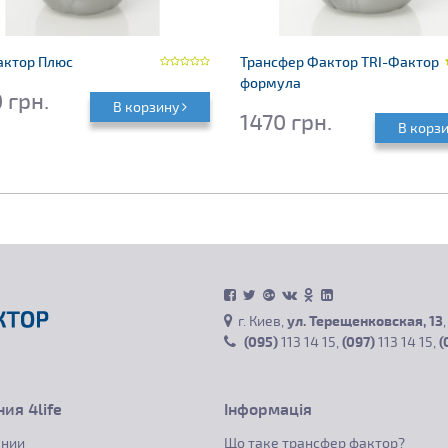
актор Плюс
Трансфер Фактор TRI-Фактор
формула
 грн.
В корзину
1470 грн.
В корз
г. Киев,
ул. Терещенковская, 13
(095)
113 14 15
,
(097)
113 14 15
,
(
ия 4life
Інформація
ании
Що таке трансфер фактор?