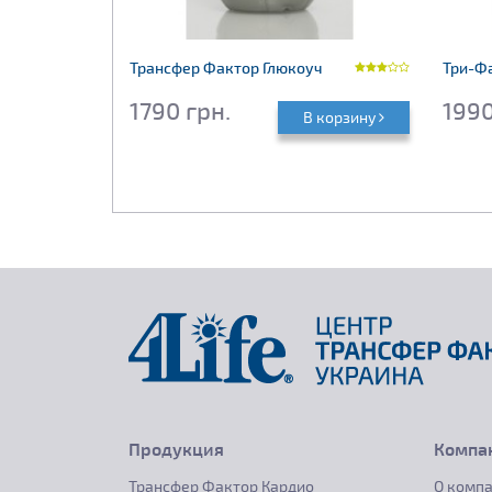
о
Трансфер Фактор Глюкоуч
Три-Ф
1790 грн.
1990
 корзину
В корзину
Продукция
Компан
Трансфер Фактор Кардио
О комп