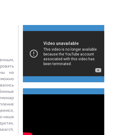
енным,
ровать
ены на
 можно
вались
бинные
семинар
пление
деемся,
то наша
дуктах,
search,