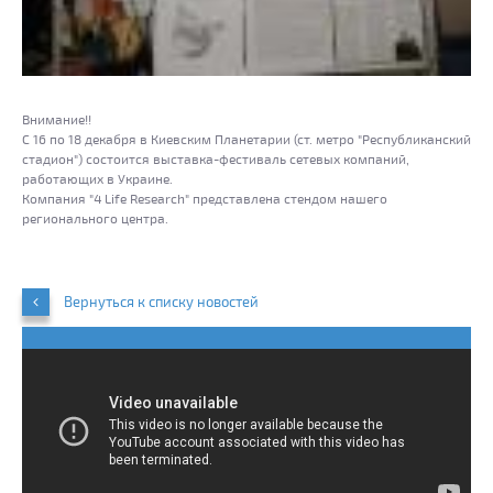
Внимание!!
С 16 по 18 декабря в Киевским Планетарии (ст. метро "Республиканский
стадион") состоится выставка-фестиваль сетевых компаний,
работающих в Украине.
Компания "4 Life Research" представлена стендом нашего
регионального центра.
Вернуться к списку новостей